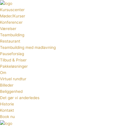
Gå
til
Kursuscenter
indholdet
Møder/Kurser
Konferencer
Værelser
Teambuilding
Restaurant
Teambuilding med madlavning
Pauseforslag
Tilbud & Priser
Pakkeløsninger
Om
Virtuel rundtur
Billeder
Beliggenhed
Det gør vi anderledes
Historie
Kontakt
Book nu