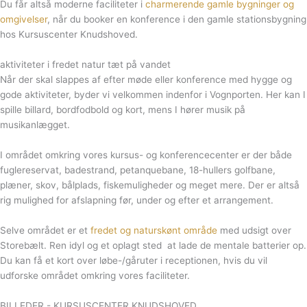
Du får altså moderne faciliteter i
charmerende gamle bygninger og
omgivelser
, når du booker en konference i den gamle stationsbygning
hos Kursuscenter Knudshoved.
aktiviteter i fredet natur tæt på vandet
Når der skal slappes af efter møde eller konference med hygge og
gode aktiviteter, byder vi velkommen indenfor i Vognporten. Her kan I
spille billard, bordfodbold og kort, mens I hører musik på
musikanlægget.
I området omkring vores kursus- og konferencecenter er der både
fuglereservat, badestrand, petanquebane, 18-hullers golfbane,
plæner, skov, bålplads, fiskemuligheder og meget mere. Der er altså
rig mulighed for afslapning før, under og efter et arrangement.
Selve området er et
fredet og naturskønt område
med udsigt over
Storebælt. Ren idyl og et oplagt sted at lade de mentale batterier op.
Du kan få et kort over løbe-/gåruter i receptionen, hvis du vil
udforske området omkring vores faciliteter.
BILLEDER - KURSUSCENTER KNUDSHOVED