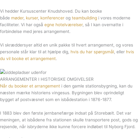
Vi hedder Kursuscenter Knudshoved. Du kan booke
både
møder
,
kurser
,
konferencer
og
teambuilding
i vores moderne
faciliteter. Vi har også
egne hotelværelser
, så I kan overnatte i
forbindelse med jeres arrangement.
Vi skræddersyer altid en unik pakke til hvert arrangement, og vores
personale står klar til at hjælpe dig,
hvis du har spørgsmål
, eller
hvis
du vil booke et arrangement
.
ARRANGEMENTER I HISTORISKE OMGIVELSER
Når du booker et arrangement
i den gamle stationsbygning, kan du
næsten mærke historiens vingesus. Bygningen blev oprindeligt
bygget af postvæsnet som en isbådestation i 1876-1877.
I 1883 blev den første jernbanefærge indsat på Storebælt. Det var
meningen, at isbådene fra stationen skulle transportere post, gods og
rejsende, når isbryderne ikke kunne forcere indløbet til Nyborg Fjord.