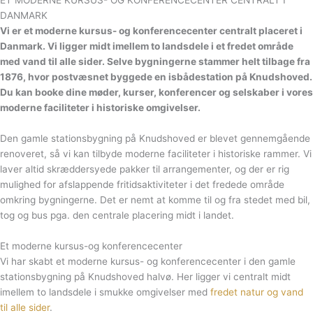
ET MODERNE KURSUS- OG KONFERENCECENTER CENTRALT I
DANMARK
Vi er et moderne kursus- og konferencecenter centralt placeret i
Danmark. Vi ligger midt imellem to landsdele i et fredet område
med vand til alle sider. Selve bygningerne stammer helt tilbage fra
1876, hvor postvæsnet byggede en isbådestation på Knudshoved.
Du kan booke dine møder, kurser, konferencer og selskaber i vores
moderne faciliteter i historiske omgivelser.
Den gamle stationsbygning på Knudshoved er blevet gennemgående
renoveret, så vi kan tilbyde moderne faciliteter i historiske rammer. Vi
laver altid skræddersyede pakker til arrangementer, og der er rig
mulighed for afslappende fritidsaktiviteter i det fredede område
omkring bygningerne. Det er nemt at komme til og fra stedet med bil,
tog og bus pga. den centrale placering midt i landet.
Et moderne kursus-og konferencecenter
Vi har skabt et moderne kursus- og konferencecenter i den gamle
stationsbygning på Knudshoved halvø. Her ligger vi centralt midt
imellem to landsdele i smukke omgivelser med
fredet natur og vand
til alle sider
.