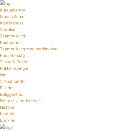
Gå
til
Kursuscenter
indholdet
Møder/Kurser
Konferencer
Værelser
Teambuilding
Restaurant
Teambuilding med madlavning
Pauseforslag
Tilbud & Priser
Pakkeløsninger
Om
Virtuel rundtur
Billeder
Beliggenhed
Det gør vi anderledes
Historie
Kontakt
Book nu